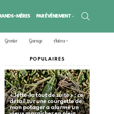
SEARCH
GRANDS-MÈRES
PAR ÉVÈNEMENT
Grenier
Garage
Autres
POPULAIRES
« Jette-la tout de suite » : ce
détail sur une courgette de
mon potager a alarmé un
vieux maraîcher en plein