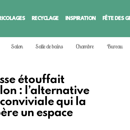
RICOLAGES
RECYCLAGE
INSPIRATION
FÊTE DES 
Salon
Salle de bains
Chambre
Bureau
se étouffait
on : l’alternative
conviviale qui la
bère un espace