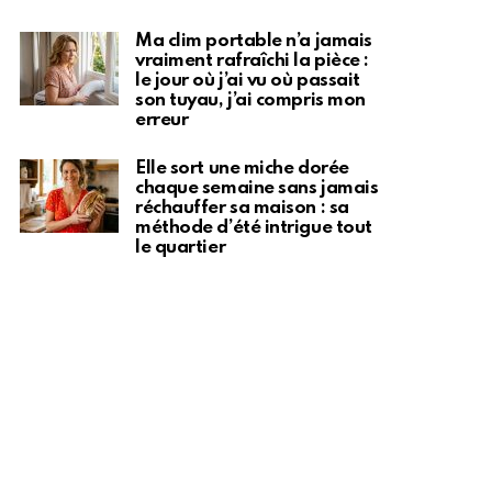
Ma clim portable n’a jamais
vraiment rafraîchi la pièce :
le jour où j’ai vu où passait
son tuyau, j’ai compris mon
erreur
Elle sort une miche dorée
chaque semaine sans jamais
réchauffer sa maison : sa
méthode d’été intrigue tout
le quartier