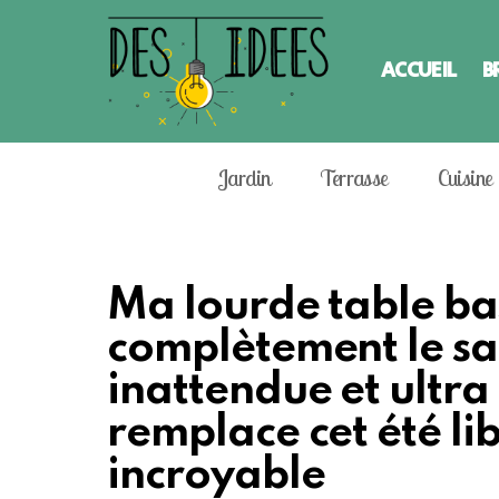
ACCUEIL
B
Jardin
Terrasse
Cuisine
Ma lourde table bas
complètement le sal
inattendue et ultra 
remplace cet été li
incroyable