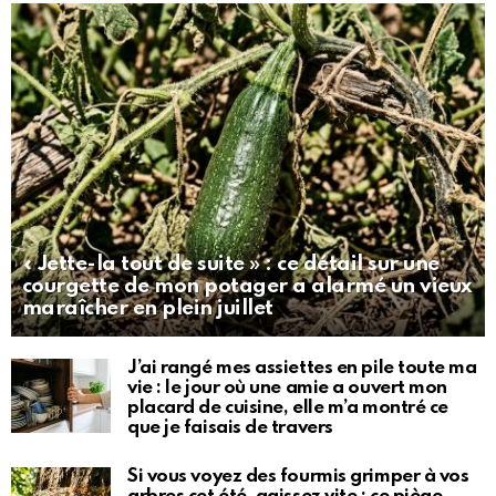
« Jette-la tout de suite » : ce détail sur une
courgette de mon potager a alarmé un vieux
maraîcher en plein juillet
J’ai rangé mes assiettes en pile toute ma
vie : le jour où une amie a ouvert mon
placard de cuisine, elle m’a montré ce
que je faisais de travers
Si vous voyez des fourmis grimper à vos