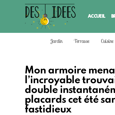
ACCUEIL
B
Jardin
Terrasse
Cuisine
Mon armoire menaça
l’incroyable trouva
double instantaném
placards cet été san
fastidieux