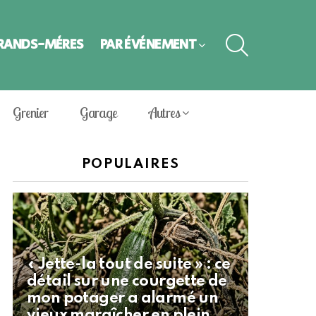
SEARCH
GRANDS-MÈRES
PAR ÉVÈNEMENT
Grenier
Garage
Autres
POPULAIRES
« Jette-la tout de suite » : ce
détail sur une courgette de
mon potager a alarmé un
vieux maraîcher en plein