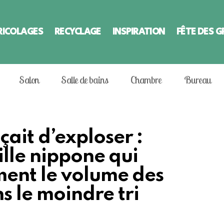
RICOLAGES
RECYCLAGE
INSPIRATION
FÊTE DES 
Salon
Salle de bains
Chambre
Bureau
it d’exploser :
ille nippone qui
ent le volume des
s le moindre tri