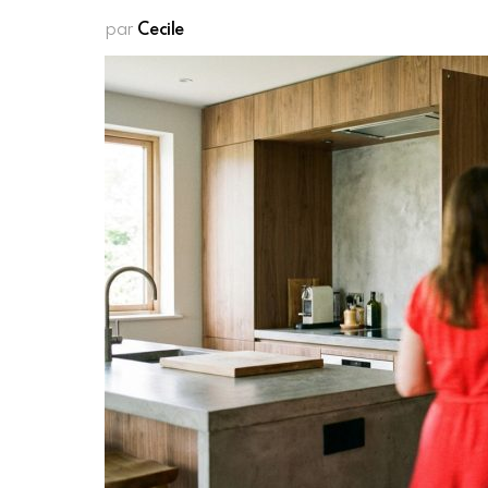
par
Cecile