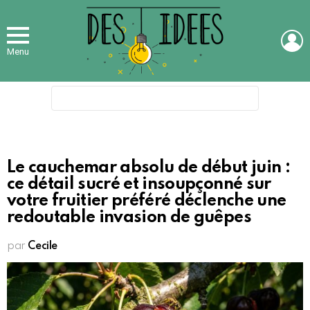
L
Menu
Search
for:
Le cauchemar absolu de début juin :
ce détail sucré et insoupçonné sur
votre fruitier préféré déclenche une
redoutable invasion de guêpes
par
Cecile