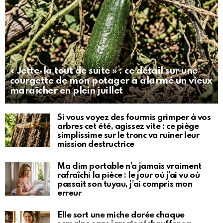
« Jette-la tout de suite » : ce détail sur une
courgette de mon potager a alarmé un vieux
maraîcher en plein juillet
Si vous voyez des fourmis grimper à vos
arbres cet été, agissez vite : ce piège
simplissime sur le tronc va ruiner leur
mission destructrice
Ma clim portable n’a jamais vraiment
rafraîchi la pièce : le jour où j’ai vu où
passait son tuyau, j’ai compris mon
erreur
Elle sort une miche dorée chaque