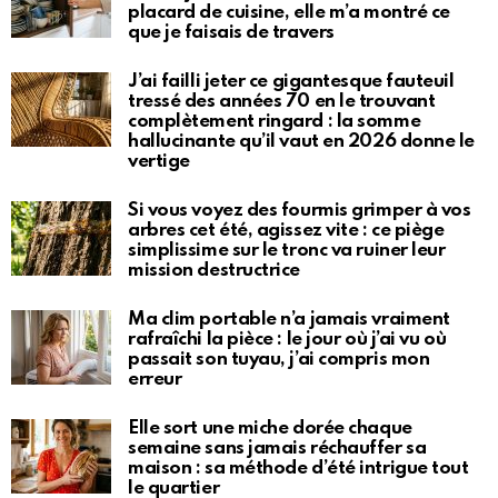
placard de cuisine, elle m’a montré ce
que je faisais de travers
J’ai failli jeter ce gigantesque fauteuil
tressé des années 70 en le trouvant
complètement ringard : la somme
hallucinante qu’il vaut en 2026 donne le
vertige
Si vous voyez des fourmis grimper à vos
arbres cet été, agissez vite : ce piège
simplissime sur le tronc va ruiner leur
mission destructrice
Ma clim portable n’a jamais vraiment
rafraîchi la pièce : le jour où j’ai vu où
passait son tuyau, j’ai compris mon
erreur
Elle sort une miche dorée chaque
semaine sans jamais réchauffer sa
maison : sa méthode d’été intrigue tout
le quartier