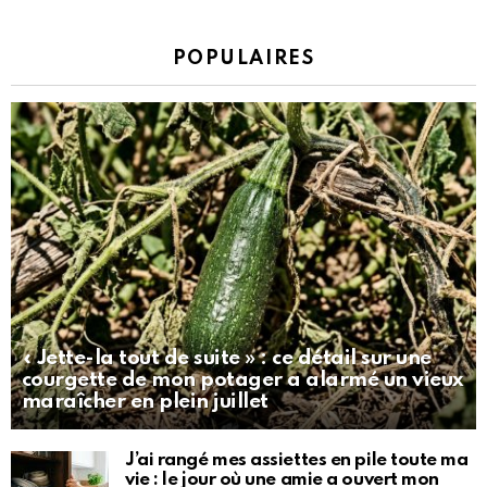
POPULAIRES
« Jette-la tout de suite » : ce détail sur une
courgette de mon potager a alarmé un vieux
maraîcher en plein juillet
J’ai rangé mes assiettes en pile toute ma
vie : le jour où une amie a ouvert mon