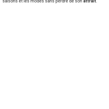
saisons et les modes sans perdre de son
attrait
.