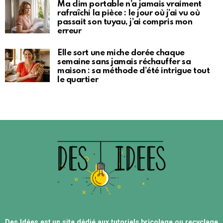
Ma clim portable n’a jamais vraiment
rafraîchi la pièce : le jour où j’ai vu où
passait son tuyau, j’ai compris mon
erreur
Elle sort une miche dorée chaque
semaine sans jamais réchauffer sa
maison : sa méthode d’été intrigue tout
le quartier
Des Idées est un site dédié aux tutoriels bricolage ou recyclage