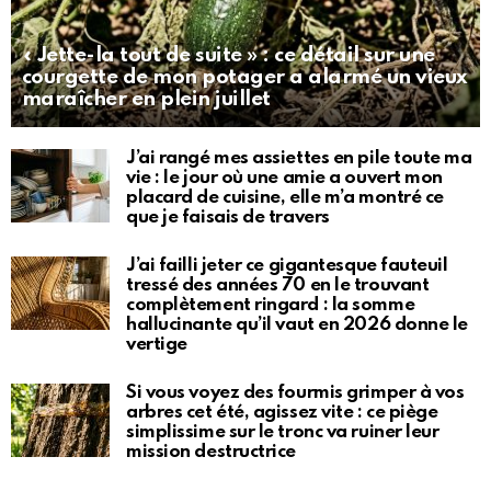
« Jette-la tout de suite » : ce détail sur une
courgette de mon potager a alarmé un vieux
maraîcher en plein juillet
J’ai rangé mes assiettes en pile toute ma
vie : le jour où une amie a ouvert mon
placard de cuisine, elle m’a montré ce
que je faisais de travers
J’ai failli jeter ce gigantesque fauteuil
tressé des années 70 en le trouvant
complètement ringard : la somme
hallucinante qu’il vaut en 2026 donne le
vertige
Si vous voyez des fourmis grimper à vos
arbres cet été, agissez vite : ce piège
simplissime sur le tronc va ruiner leur
mission destructrice