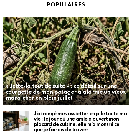
POPULAIRES
« Jette-la tout de suite » : ce détail sur une
courgette de mon potager a alarmé un vieux
maraîcher en plein juillet
J’ai rangé mes assiettes en pile toute ma
vie : le jour où une amie a ouvert mon
placard de cuisine, elle m’a montré ce
que je faisais de travers