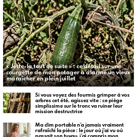
« Jette-la tout de suite » : ce détail sur une
courgette de mon potager a alarmé un vieux
maraîcher en plein juillet
Si vous voyez des fourmis grimper à vos
arbres cet été, agissez vite : ce piège
simplissime sur le tronc va ruiner leur
mission destructrice
Ma clim portable n’a jamais vraiment
rafraîchi la pièce : le jour où j’ai vu où
passait son tuyau, j’ai compris mon