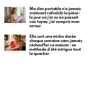
Ma clim portable n’a jamais
vraiment rafraîchi la pièce :
le jour où j’ai vu où passait
son tuyau, j’ai compris mon
erreur
Elle sort une miche dorée
chaque semaine sans jamais
réchauffer sa maison : sa
méthode d’été intrigue tout
le quartier