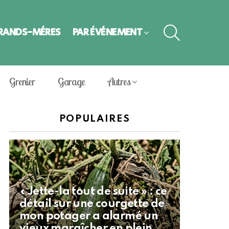
SEARCH
GRANDS-MÈRES
PAR ÉVÈNEMENT
Grenier
Garage
Autres
POPULAIRES
« Jette-la tout de suite » : ce
détail sur une courgette de
mon potager a alarmé un
vieux maraîcher en plein