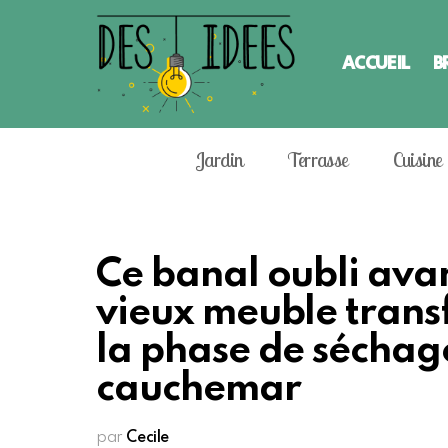
ACCUEIL
B
Jardin
Terrasse
Cuisine
Ce banal oubli ava
vieux meuble trans
la phase de séchage
cauchemar
par
Cecile