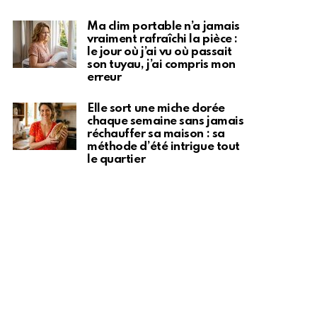
Ma clim portable n’a jamais
vraiment rafraîchi la pièce :
le jour où j’ai vu où passait
son tuyau, j’ai compris mon
erreur
Elle sort une miche dorée
chaque semaine sans jamais
réchauffer sa maison : sa
méthode d’été intrigue tout
le quartier