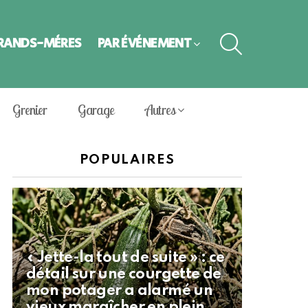
SEARCH
GRANDS-MÈRES
PAR ÉVÈNEMENT
Grenier
Garage
Autres
POPULAIRES
« Jette-la tout de suite » : ce
détail sur une courgette de
mon potager a alarmé un
vieux maraîcher en plein