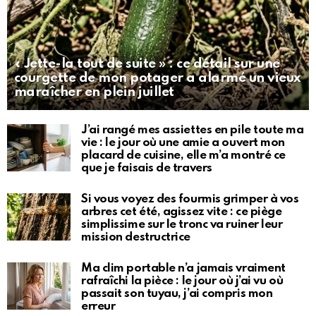
« Jette-la tout de suite » : ce détail sur une
courgette de mon potager a alarmé un vieux
maraîcher en plein juillet
J’ai rangé mes assiettes en pile toute ma
vie : le jour où une amie a ouvert mon
placard de cuisine, elle m’a montré ce
que je faisais de travers
Si vous voyez des fourmis grimper à vos
arbres cet été, agissez vite : ce piège
simplissime sur le tronc va ruiner leur
mission destructrice
Ma clim portable n’a jamais vraiment
rafraîchi la pièce : le jour où j’ai vu où
passait son tuyau, j’ai compris mon
erreur