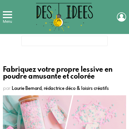
L
Menu
Search
for:
Fabriquez votre propre lessive en
poudre amusante et colorée
par
Laurie Bernard, rédactrice déco & loisirs créatifs