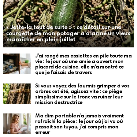
« Jette-la tout de suite » : ce détail sur une
courgette de mon potager a alarmé un vieux
maraîcher en plein juillet
J’ai rangé mes assiettes en pile toute ma
vie : le jour où une amie a ouvert mon
placard de cuisine, elle m’a montré ce
que je faisais de travers
Si vous voyez des fourmis grimper à vos
arbres cet été, agissez vite : ce piège
simplissime sur le tronc va ruiner leur
mission destructrice
Ma clim portable n’a jamais vraiment
rafraîchi la pièce : le jour où j’ai vu où
passait son tuyau, j’ai compris mon
erreur