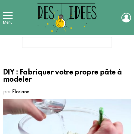
L
Menu
Search
for:
DIY : Fabriquer votre propre pâte à
modeler
par
Floriane