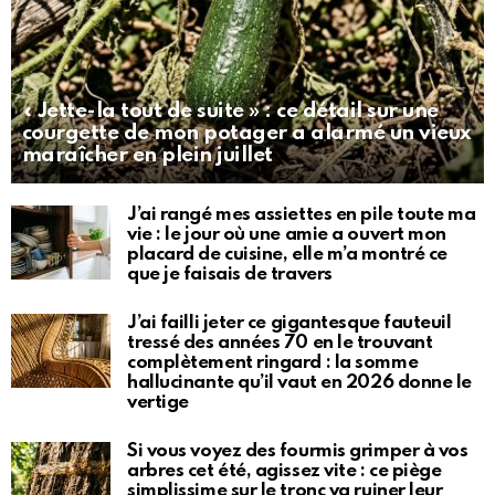
« Jette-la tout de suite » : ce détail sur une
courgette de mon potager a alarmé un vieux
maraîcher en plein juillet
J’ai rangé mes assiettes en pile toute ma
vie : le jour où une amie a ouvert mon
placard de cuisine, elle m’a montré ce
que je faisais de travers
J’ai failli jeter ce gigantesque fauteuil
tressé des années 70 en le trouvant
complètement ringard : la somme
hallucinante qu’il vaut en 2026 donne le
vertige
Si vous voyez des fourmis grimper à vos
arbres cet été, agissez vite : ce piège
simplissime sur le tronc va ruiner leur