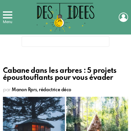
L
Menu
Search
for:
Cabane dans les arbres : 5 projets
époustouflants pour vous évader
par
Manon Rprs, rédactrice déco