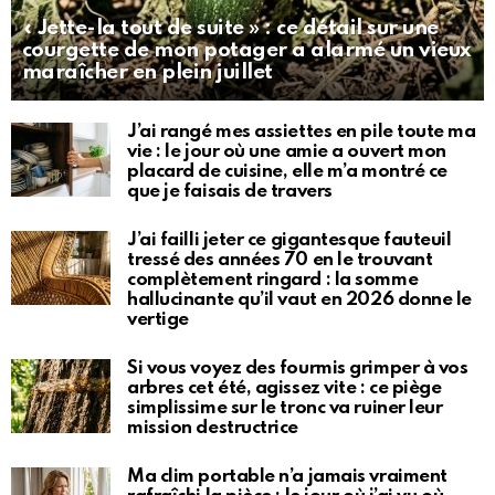
« Jette-la tout de suite » : ce détail sur une
courgette de mon potager a alarmé un vieux
maraîcher en plein juillet
J’ai rangé mes assiettes en pile toute ma
vie : le jour où une amie a ouvert mon
placard de cuisine, elle m’a montré ce
que je faisais de travers
J’ai failli jeter ce gigantesque fauteuil
tressé des années 70 en le trouvant
complètement ringard : la somme
hallucinante qu’il vaut en 2026 donne le
vertige
Si vous voyez des fourmis grimper à vos
arbres cet été, agissez vite : ce piège
simplissime sur le tronc va ruiner leur
mission destructrice
Ma clim portable n’a jamais vraiment