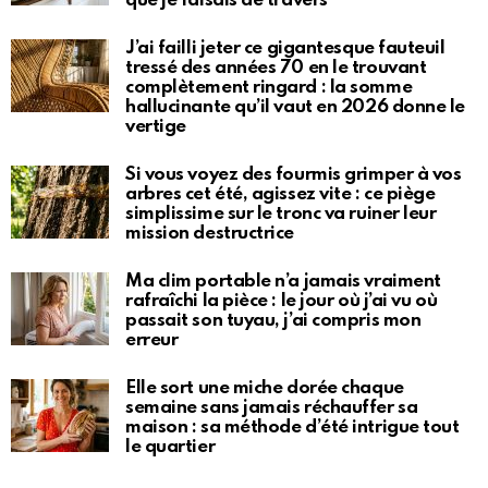
que je faisais de travers
J’ai failli jeter ce gigantesque fauteuil
tressé des années 70 en le trouvant
complètement ringard : la somme
hallucinante qu’il vaut en 2026 donne le
vertige
Si vous voyez des fourmis grimper à vos
arbres cet été, agissez vite : ce piège
simplissime sur le tronc va ruiner leur
mission destructrice
Ma clim portable n’a jamais vraiment
rafraîchi la pièce : le jour où j’ai vu où
passait son tuyau, j’ai compris mon
erreur
Elle sort une miche dorée chaque
semaine sans jamais réchauffer sa
maison : sa méthode d’été intrigue tout
le quartier