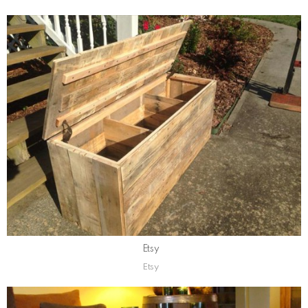
Etsy
Etsy