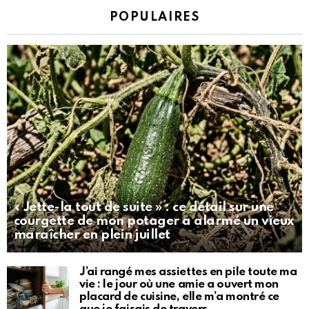
POPULAIRES
« Jette-la tout de suite » : ce détail sur une
courgette de mon potager a alarmé un vieux
maraîcher en plein juillet
J’ai rangé mes assiettes en pile toute ma
vie : le jour où une amie a ouvert mon
placard de cuisine, elle m’a montré ce