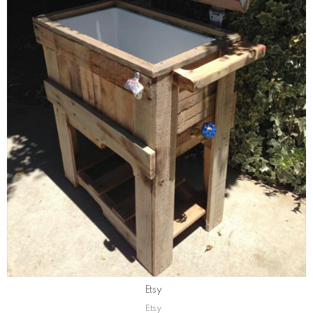
Etsy
Etsy