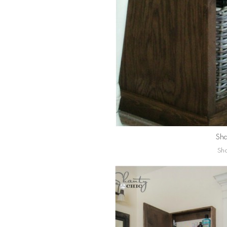
Sha
Sha