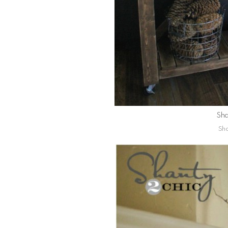
Sha
Sha