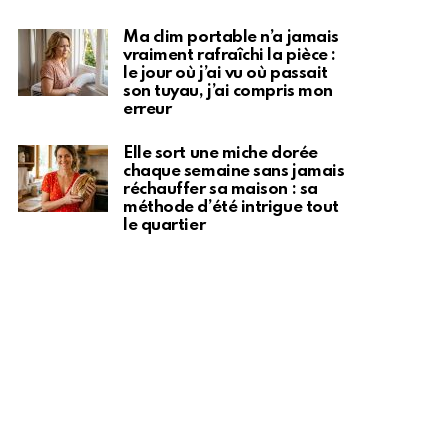
Ma clim portable n’a jamais
vraiment rafraîchi la pièce :
le jour où j’ai vu où passait
son tuyau, j’ai compris mon
erreur
Elle sort une miche dorée
chaque semaine sans jamais
réchauffer sa maison : sa
méthode d’été intrigue tout
le quartier