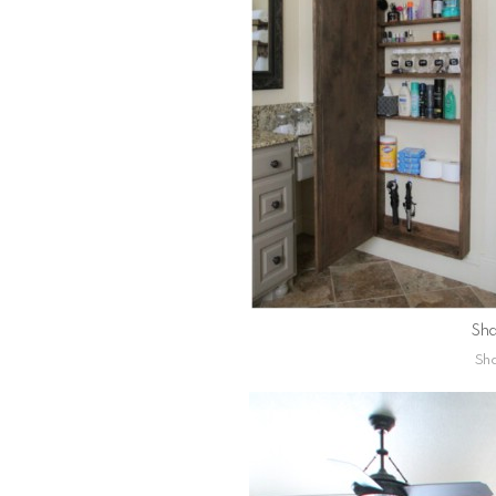
Sha
Sha