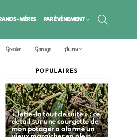
SEARCH
GRANDS-MÈRES
PAR ÉVÈNEMENT
Grenier
Garage
Autres
POPULAIRES
« Jette-la tout de suite » : ce
détail sur une courgette de
mon potager a alarmé un
vieux maraîcher en plein