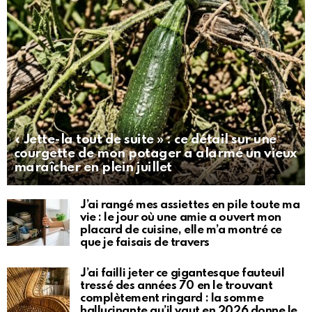
« Jette-la tout de suite » : ce détail sur une
courgette de mon potager a alarmé un vieux
maraîcher en plein juillet
J’ai rangé mes assiettes en pile toute ma
vie : le jour où une amie a ouvert mon
placard de cuisine, elle m’a montré ce
que je faisais de travers
J’ai failli jeter ce gigantesque fauteuil
tressé des années 70 en le trouvant
complètement ringard : la somme
hallucinante qu’il vaut en 2026 donne le