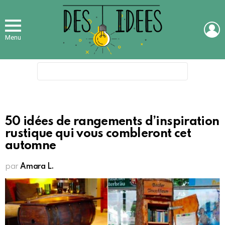
L
Menu
Search
for:
50 idées de rangements d’inspiration
rustique qui vous combleront cet
automne
par
Amara L.