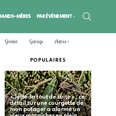
SEARCH
GRANDS-MÈRES
PAR ÉVÈNEMENT
Grenier
Garage
Autres
POPULAIRES
« Jette-la tout de suite » : ce
détail sur une courgette de
mon potager a alarmé un
vieux maraîcher en plein