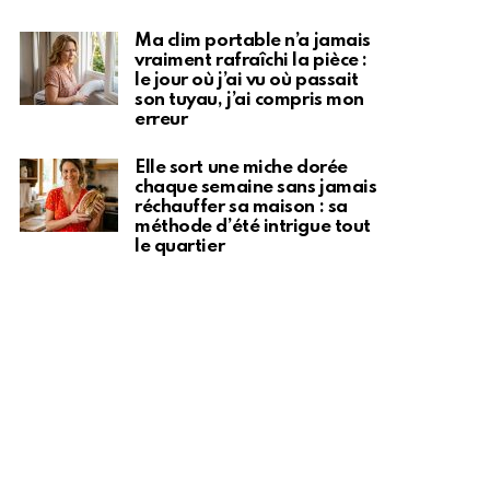
Ma clim portable n’a jamais
vraiment rafraîchi la pièce :
le jour où j’ai vu où passait
son tuyau, j’ai compris mon
erreur
Elle sort une miche dorée
chaque semaine sans jamais
réchauffer sa maison : sa
méthode d’été intrigue tout
le quartier