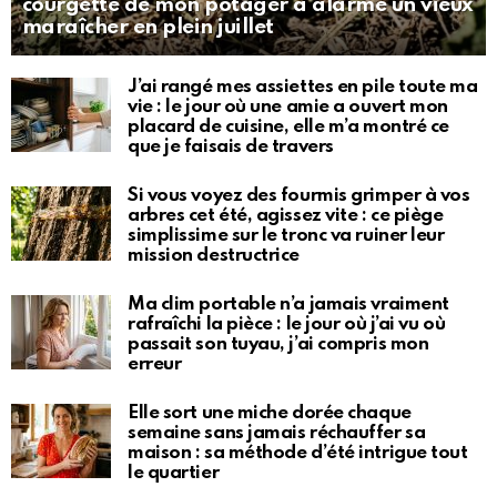
courgette de mon potager a alarmé un vieux
maraîcher en plein juillet
J’ai rangé mes assiettes en pile toute ma
vie : le jour où une amie a ouvert mon
placard de cuisine, elle m’a montré ce
que je faisais de travers
Si vous voyez des fourmis grimper à vos
arbres cet été, agissez vite : ce piège
simplissime sur le tronc va ruiner leur
mission destructrice
Ma clim portable n’a jamais vraiment
rafraîchi la pièce : le jour où j’ai vu où
passait son tuyau, j’ai compris mon
erreur
Elle sort une miche dorée chaque
semaine sans jamais réchauffer sa
maison : sa méthode d’été intrigue tout
le quartier