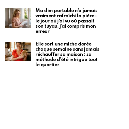
Ma clim portable n’a jamais
vraiment rafraîchi la pièce :
le jour où j’ai vu où passait
son tuyau, j’ai compris mon
erreur
Elle sort une miche dorée
chaque semaine sans jamais
réchauffer sa maison : sa
méthode d’été intrigue tout
le quartier