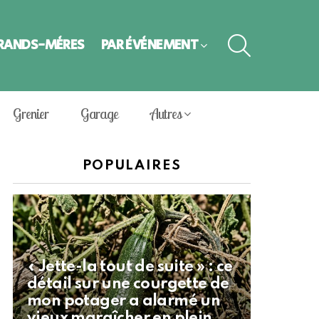
SEARCH
GRANDS-MÈRES
PAR ÉVÈNEMENT
Grenier
Garage
Autres
POPULAIRES
« Jette-la tout de suite » : ce
détail sur une courgette de
mon potager a alarmé un
vieux maraîcher en plein