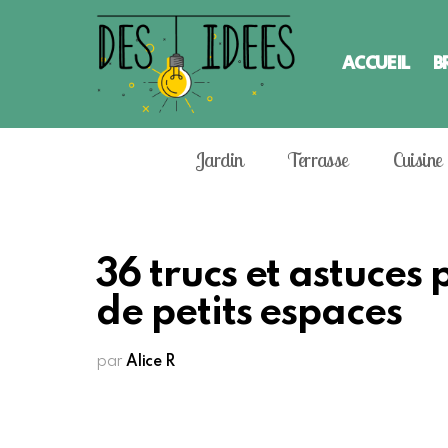
ACCUEIL
B
Jardin
Terrasse
Cuisine
36 trucs et astuce
de petits espaces
par
Alice R