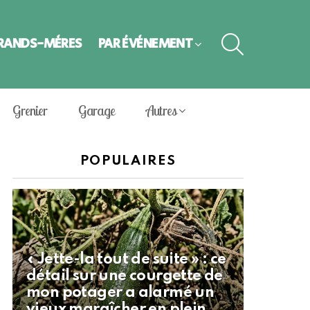
SEARCH
GRANDS-MÈRES
PAR ÉVÈNEMENT
Grenier
Garage
Autres
POPULAIRES
« Jette-la tout de suite » : ce
détail sur une courgette de
mon potager a alarmé un
vieux maraîcher en plein