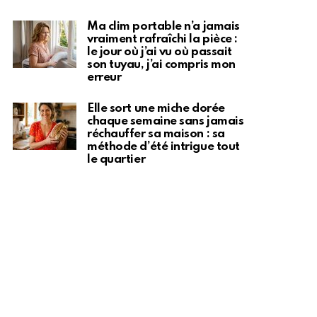
Ma clim portable n’a jamais
vraiment rafraîchi la pièce :
le jour où j’ai vu où passait
son tuyau, j’ai compris mon
erreur
Elle sort une miche dorée
chaque semaine sans jamais
réchauffer sa maison : sa
méthode d’été intrigue tout
le quartier