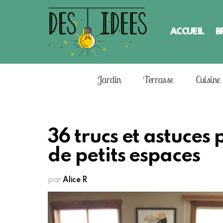
ACCUEIL
B
Jardin
Terrasse
Cuisine
36 trucs et astuce
de petits espaces
par
Alice R