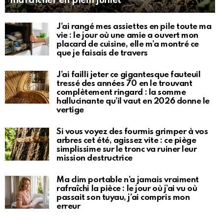
maraîcher en plein juillet
J’ai rangé mes assiettes en pile toute ma
vie : le jour où une amie a ouvert mon
placard de cuisine, elle m’a montré ce
que je faisais de travers
J’ai failli jeter ce gigantesque fauteuil
tressé des années 70 en le trouvant
complètement ringard : la somme
hallucinante qu’il vaut en 2026 donne le
vertige
Si vous voyez des fourmis grimper à vos
arbres cet été, agissez vite : ce piège
simplissime sur le tronc va ruiner leur
mission destructrice
Ma clim portable n’a jamais vraiment
rafraîchi la pièce : le jour où j’ai vu où
passait son tuyau, j’ai compris mon
erreur