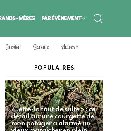
SEARCH
GRANDS-MÈRES
PAR ÉVÈNEMENT
Grenier
Garage
Autres
POPULAIRES
« Jette-la tout de suite » : ce
détail sur une courgette de
mon potager a alarmé un
vieux maraîcher en plein