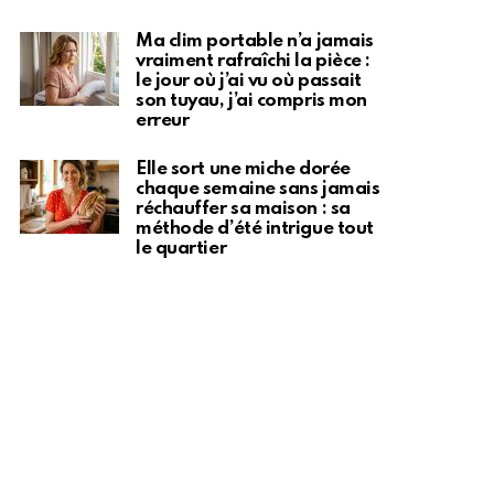
Ma clim portable n’a jamais
vraiment rafraîchi la pièce :
le jour où j’ai vu où passait
son tuyau, j’ai compris mon
erreur
Elle sort une miche dorée
chaque semaine sans jamais
réchauffer sa maison : sa
méthode d’été intrigue tout
le quartier