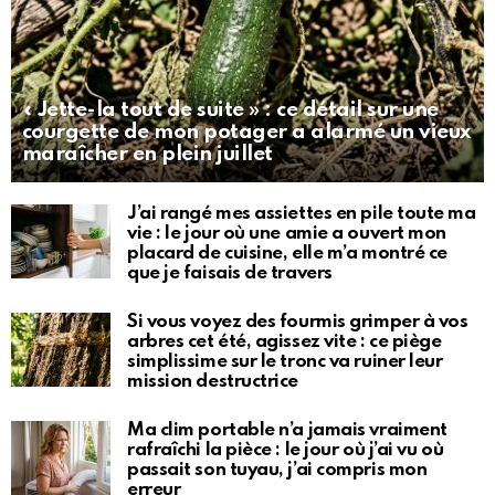
« Jette-la tout de suite » : ce détail sur une
courgette de mon potager a alarmé un vieux
maraîcher en plein juillet
J’ai rangé mes assiettes en pile toute ma
vie : le jour où une amie a ouvert mon
placard de cuisine, elle m’a montré ce
que je faisais de travers
Si vous voyez des fourmis grimper à vos
arbres cet été, agissez vite : ce piège
simplissime sur le tronc va ruiner leur
mission destructrice
Ma clim portable n’a jamais vraiment
rafraîchi la pièce : le jour où j’ai vu où
passait son tuyau, j’ai compris mon
erreur