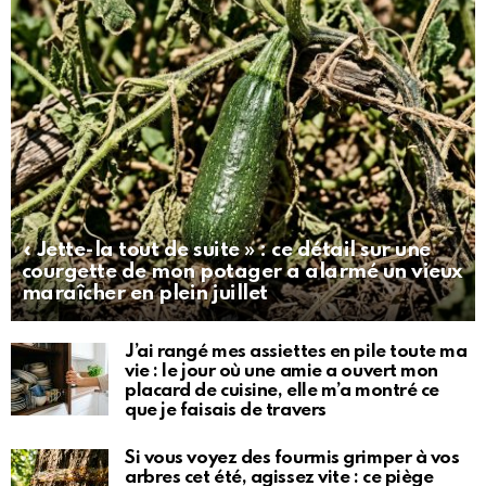
« Jette-la tout de suite » : ce détail sur une
courgette de mon potager a alarmé un vieux
maraîcher en plein juillet
J’ai rangé mes assiettes en pile toute ma
vie : le jour où une amie a ouvert mon
placard de cuisine, elle m’a montré ce
que je faisais de travers
Si vous voyez des fourmis grimper à vos
arbres cet été, agissez vite : ce piège