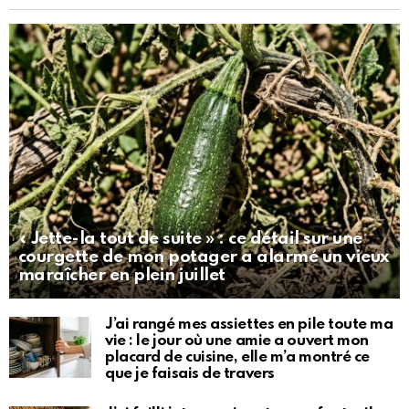
« Jette-la tout de suite » : ce détail sur une
courgette de mon potager a alarmé un vieux
maraîcher en plein juillet
J’ai rangé mes assiettes en pile toute ma
vie : le jour où une amie a ouvert mon
placard de cuisine, elle m’a montré ce
que je faisais de travers