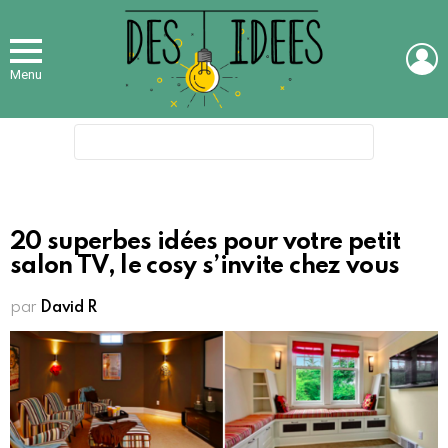
L
Menu
Search
for:
20 superbes idées pour votre petit
salon TV, le cosy s’invite chez vous
par
David R