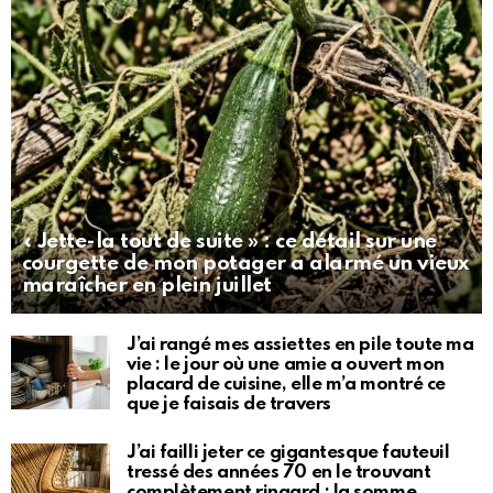
« Jette-la tout de suite » : ce détail sur une
courgette de mon potager a alarmé un vieux
maraîcher en plein juillet
J’ai rangé mes assiettes en pile toute ma
vie : le jour où une amie a ouvert mon
placard de cuisine, elle m’a montré ce
que je faisais de travers
J’ai failli jeter ce gigantesque fauteuil
tressé des années 70 en le trouvant
complètement ringard : la somme