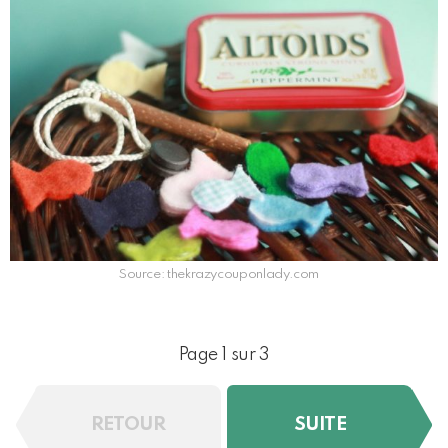
Source: thekrazycouponlady.com
Page 1 sur 3
RETOUR
SUITE