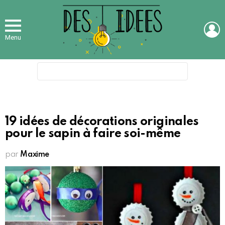
L
Menu
Search
for:
19 idées de décorations originales
pour le sapin à faire soi-même
par
Maxime