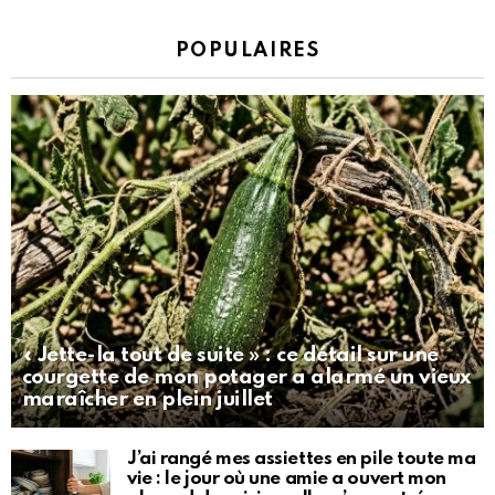
POPULAIRES
« Jette-la tout de suite » : ce détail sur une
courgette de mon potager a alarmé un vieux
maraîcher en plein juillet
J’ai rangé mes assiettes en pile toute ma
vie : le jour où une amie a ouvert mon