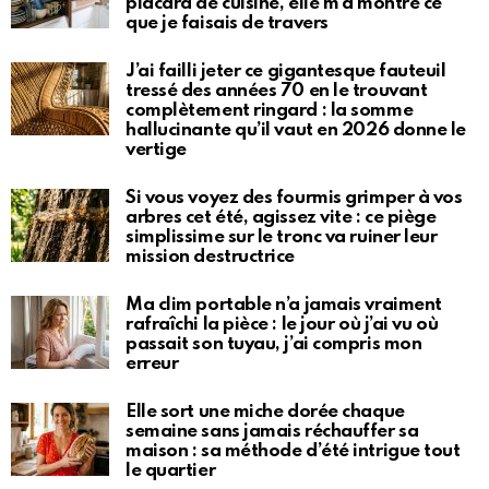
placard de cuisine, elle m’a montré ce
que je faisais de travers
J’ai failli jeter ce gigantesque fauteuil
tressé des années 70 en le trouvant
complètement ringard : la somme
hallucinante qu’il vaut en 2026 donne le
vertige
Si vous voyez des fourmis grimper à vos
arbres cet été, agissez vite : ce piège
simplissime sur le tronc va ruiner leur
mission destructrice
Ma clim portable n’a jamais vraiment
rafraîchi la pièce : le jour où j’ai vu où
passait son tuyau, j’ai compris mon
erreur
Elle sort une miche dorée chaque
semaine sans jamais réchauffer sa
maison : sa méthode d’été intrigue tout
le quartier