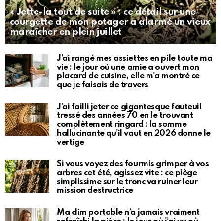
« Jette-la tout de suite » : ce détail sur une
courgette de mon potager a alarmé un vieux
maraîcher en plein juillet
J’ai rangé mes assiettes en pile toute ma
vie : le jour où une amie a ouvert mon
placard de cuisine, elle m’a montré ce
que je faisais de travers
J’ai failli jeter ce gigantesque fauteuil
tressé des années 70 en le trouvant
complètement ringard : la somme
hallucinante qu’il vaut en 2026 donne le
vertige
Si vous voyez des fourmis grimper à vos
arbres cet été, agissez vite : ce piège
simplissime sur le tronc va ruiner leur
mission destructrice
Ma clim portable n’a jamais vraiment