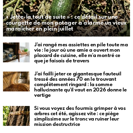
« Jette-la tout de suite » : ce détail sur une
courgette de mon potager a alarmé un vieux
maraîcher en plein juillet
J’ai rangé mes assiettes en pile toute ma
vie : le jour où une amie a ouvert mon
placard de cuisine, elle m’a montré ce
que je faisais de travers
J’ai failli jeter ce gigantesque fauteuil
tressé des années 70 en le trouvant
complètement ringard : la somme
hallucinante qu’il vaut en 2026 donne le
vertige
Si vous voyez des fourmis grimper à vos
arbres cet été, agissez vite : ce piège
simplissime sur le tronc va ruiner leur
mission destructrice