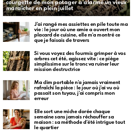
courgette de mon potager a alarmé un vieux
maraîcher en plein juillet
J’ai rangé mes assiettes en pile toute ma
vie : le jour où une amie a ouvert mon
placard de cuisine, elle m’a montré ce
que je faisais de travers
Si vous voyez des fourmis grimper à vos
arbres cet été, agissez vite : ce piège
simplissime sur le tronc va ruiner leur
mission destructrice
Ma clim portable n’a jamais vraiment
rafraîchi la pièce : le jour où j’ai vu où
passait son tuyau, j’ai compris mon
erreur
Elle sort une miche dorée chaque
semaine sans jamais réchauffer sa
maison : sa méthode d’été intrigue tout
le quartier