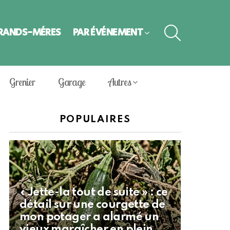
SEARCH
GRANDS-MÈRES
PAR ÉVÈNEMENT
Grenier
Garage
Autres
POPULAIRES
« Jette-la tout de suite » : ce
détail sur une courgette de
mon potager a alarmé un
vieux maraîcher en plein