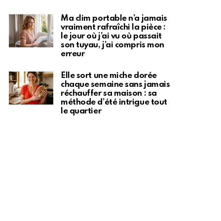
Ma clim portable n’a jamais
vraiment rafraîchi la pièce :
le jour où j’ai vu où passait
son tuyau, j’ai compris mon
erreur
Elle sort une miche dorée
chaque semaine sans jamais
réchauffer sa maison : sa
méthode d’été intrigue tout
le quartier