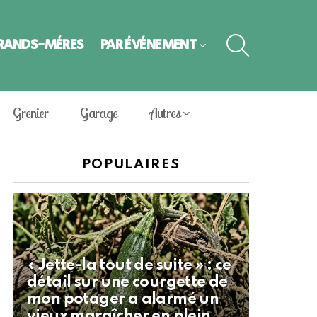
SEARCH
GRANDS-MÈRES
PAR ÉVÈNEMENT
Grenier
Garage
Autres
POPULAIRES
« Jette-la tout de suite » : ce
détail sur une courgette de
mon potager a alarmé un
vieux maraîcher en plein