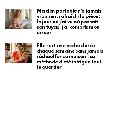
Ma clim portable n’a jamais
vraiment rafraîchi la pièce :
le jour où j’ai vu où passait
son tuyau, j’ai compris mon
erreur
Elle sort une miche dorée
chaque semaine sans jamais
réchauffer sa maison : sa
méthode d’été intrigue tout
le quartier