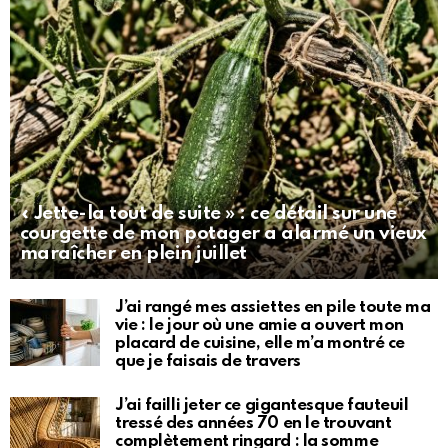
« Jette-la tout de suite » : ce détail sur une
courgette de mon potager a alarmé un vieux
maraîcher en plein juillet
J’ai rangé mes assiettes en pile toute ma
vie : le jour où une amie a ouvert mon
placard de cuisine, elle m’a montré ce
que je faisais de travers
J’ai failli jeter ce gigantesque fauteuil
tressé des années 70 en le trouvant
complètement ringard : la somme