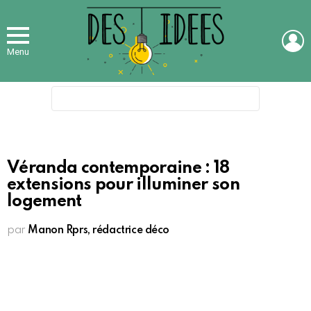
L
Menu
Search
for:
Véranda contemporaine : 18
extensions pour illuminer son
logement
par
Manon Rprs, rédactrice déco