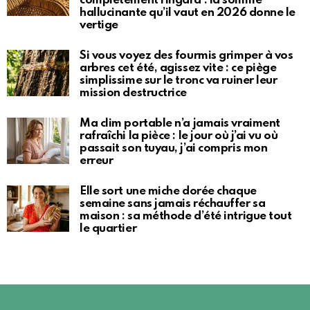
complètement ringard : la somme
hallucinante qu’il vaut en 2026 donne le
vertige
Si vous voyez des fourmis grimper à vos
arbres cet été, agissez vite : ce piège
simplissime sur le tronc va ruiner leur
mission destructrice
Ma clim portable n’a jamais vraiment
rafraîchi la pièce : le jour où j’ai vu où
passait son tuyau, j’ai compris mon
erreur
Elle sort une miche dorée chaque
semaine sans jamais réchauffer sa
maison : sa méthode d’été intrigue tout
le quartier