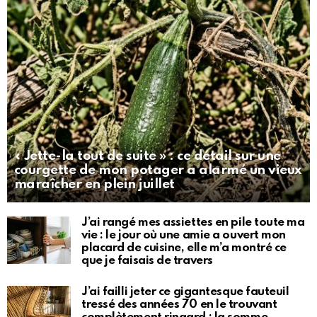
« Jette-la tout de suite » : ce détail sur une
courgette de mon potager a alarmé un vieux
maraîcher en plein juillet
J’ai rangé mes assiettes en pile toute ma
vie : le jour où une amie a ouvert mon
placard de cuisine, elle m’a montré ce
que je faisais de travers
J’ai failli jeter ce gigantesque fauteuil
tressé des années 70 en le trouvant