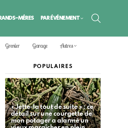
SEARCH
GRANDS-MÈRES
PAR ÉVÈNEMENT
Grenier
Garage
Autres
POPULAIRES
« Jette-la tout de suite » : ce
détail sur une courgette de
mon potager a alarmé un
vieux maraîcher en plein