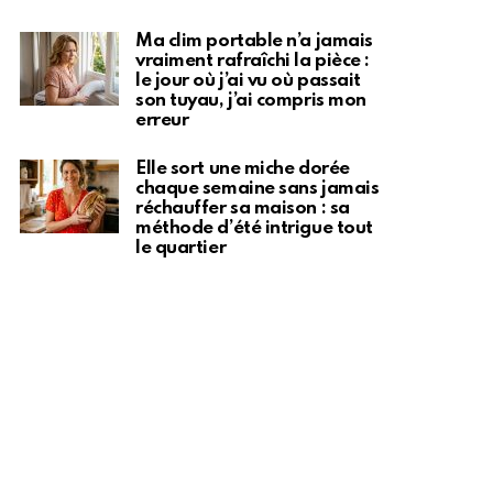
Ma clim portable n’a jamais
vraiment rafraîchi la pièce :
le jour où j’ai vu où passait
son tuyau, j’ai compris mon
erreur
Elle sort une miche dorée
chaque semaine sans jamais
réchauffer sa maison : sa
méthode d’été intrigue tout
le quartier