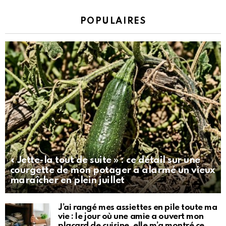
POPULAIRES
« Jette-la tout de suite » : ce détail sur une
courgette de mon potager a alarmé un vieux
maraîcher en plein juillet
J’ai rangé mes assiettes en pile toute ma
vie : le jour où une amie a ouvert mon
placard de cuisine, elle m’a montré ce