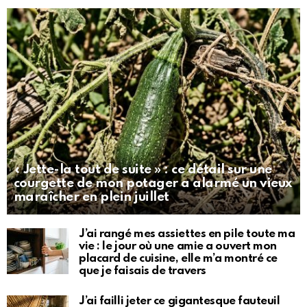
« Jette-la tout de suite » : ce détail sur une
courgette de mon potager a alarmé un vieux
maraîcher en plein juillet
J’ai rangé mes assiettes en pile toute ma
vie : le jour où une amie a ouvert mon
placard de cuisine, elle m’a montré ce
que je faisais de travers
J’ai failli jeter ce gigantesque fauteuil