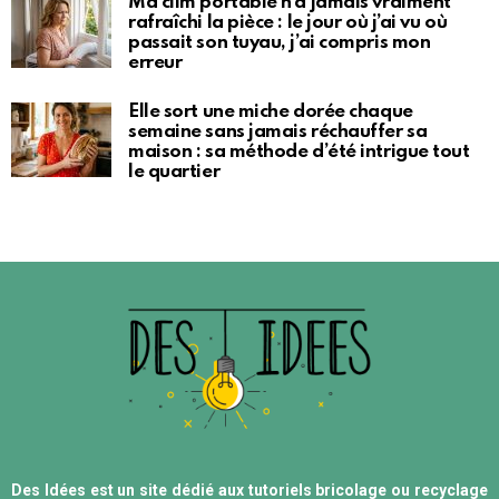
Ma clim portable n’a jamais vraiment
rafraîchi la pièce : le jour où j’ai vu où
passait son tuyau, j’ai compris mon
erreur
Elle sort une miche dorée chaque
semaine sans jamais réchauffer sa
maison : sa méthode d’été intrigue tout
le quartier
Des Idées est un site dédié aux tutoriels bricolage ou recyclage