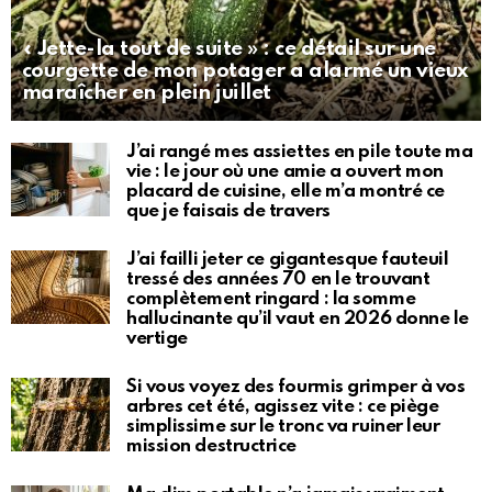
« Jette-la tout de suite » : ce détail sur une
courgette de mon potager a alarmé un vieux
maraîcher en plein juillet
J’ai rangé mes assiettes en pile toute ma
vie : le jour où une amie a ouvert mon
placard de cuisine, elle m’a montré ce
que je faisais de travers
J’ai failli jeter ce gigantesque fauteuil
tressé des années 70 en le trouvant
complètement ringard : la somme
hallucinante qu’il vaut en 2026 donne le
vertige
Si vous voyez des fourmis grimper à vos
arbres cet été, agissez vite : ce piège
simplissime sur le tronc va ruiner leur
mission destructrice