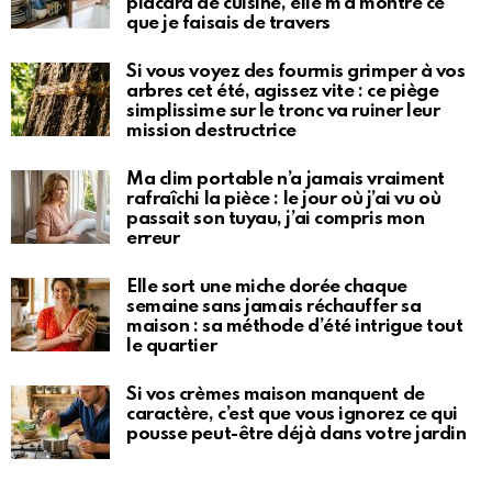
placard de cuisine, elle m’a montré ce
que je faisais de travers
Si vous voyez des fourmis grimper à vos
arbres cet été, agissez vite : ce piège
simplissime sur le tronc va ruiner leur
mission destructrice
Ma clim portable n’a jamais vraiment
rafraîchi la pièce : le jour où j’ai vu où
passait son tuyau, j’ai compris mon
erreur
Elle sort une miche dorée chaque
semaine sans jamais réchauffer sa
maison : sa méthode d’été intrigue tout
le quartier
Si vos crèmes maison manquent de
caractère, c’est que vous ignorez ce qui
pousse peut-être déjà dans votre jardin