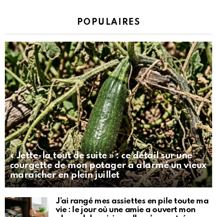
POPULAIRES
« Jette-la tout de suite » : ce détail sur une
courgette de mon potager a alarmé un vieux
maraîcher en plein juillet
J’ai rangé mes assiettes en pile toute ma
vie : le jour où une amie a ouvert mon