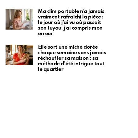
Ma clim portable n’a jamais
vraiment rafraîchi la pièce :
le jour où j’ai vu où passait
son tuyau, j’ai compris mon
erreur
Elle sort une miche dorée
chaque semaine sans jamais
réchauffer sa maison : sa
méthode d’été intrigue tout
le quartier