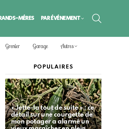
SEARCH
GRANDS-MÈRES
PAR ÉVÈNEMENT
Grenier
Garage
Autres
POPULAIRES
« Jette-la tout de suite » : ce
détail sur une courgette de
mon potager a alarmé un
vieux maraîcher en plein