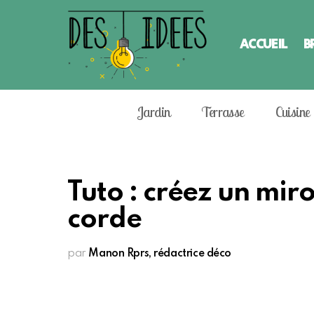
ACCUEIL
B
Jardin
Terrasse
Cuisine
Tuto : créez un mir
corde
par
Manon Rprs, rédactrice déco