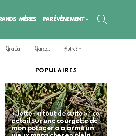
SEARCH
GRANDS-MÈRES
PAR ÉVÈNEMENT
Grenier
Garage
Autres
POPULAIRES
« Jette-la tout de suite » : ce
détail sur une courgette de
mon potager a alarmé un
vieux maraîcher en plein