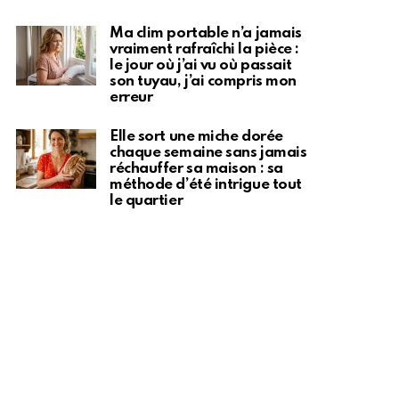
Ma clim portable n’a jamais
vraiment rafraîchi la pièce :
le jour où j’ai vu où passait
son tuyau, j’ai compris mon
erreur
Elle sort une miche dorée
chaque semaine sans jamais
réchauffer sa maison : sa
méthode d’été intrigue tout
le quartier