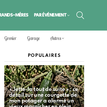
SEARCH
GRANDS-MÈRES
PAR ÉVÈNEMENT
Grenier
Garage
Autres
POPULAIRES
« Jette-la tout de suite » : ce
détail sur une courgette de
mon potager a alarmé un
vieux maraîcher en plein