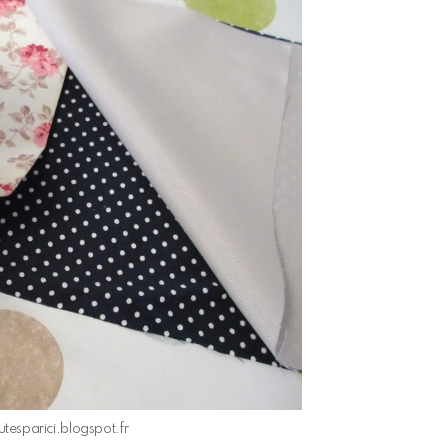
utesparici.blogspot.fr