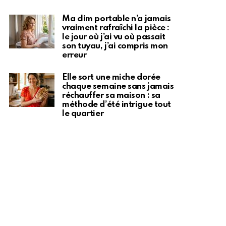
Ma clim portable n’a jamais
vraiment rafraîchi la pièce :
le jour où j’ai vu où passait
son tuyau, j’ai compris mon
erreur
Elle sort une miche dorée
chaque semaine sans jamais
réchauffer sa maison : sa
méthode d’été intrigue tout
le quartier