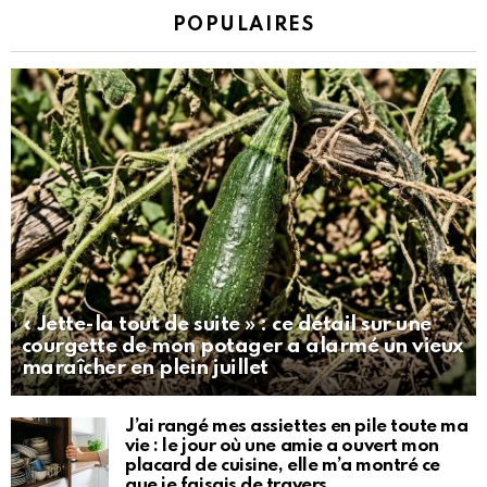
POPULAIRES
« Jette-la tout de suite » : ce détail sur une
courgette de mon potager a alarmé un vieux
maraîcher en plein juillet
J’ai rangé mes assiettes en pile toute ma
vie : le jour où une amie a ouvert mon
placard de cuisine, elle m’a montré ce
que je faisais de travers