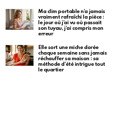
Ma clim portable n’a jamais
vraiment rafraîchi la pièce :
le jour où j’ai vu où passait
son tuyau, j’ai compris mon
erreur
Elle sort une miche dorée
chaque semaine sans jamais
réchauffer sa maison : sa
méthode d’été intrigue tout
le quartier