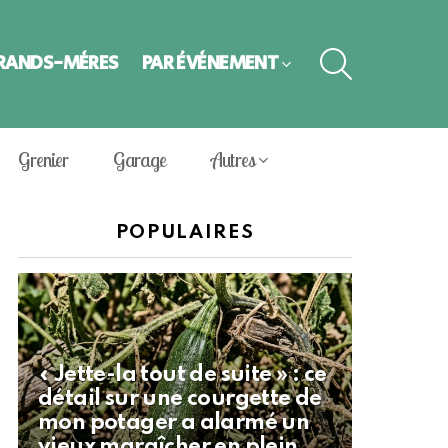
SEARCH
GRANDS-MÈRES
PAR ÉVÈNEMENT
Grenier
Garage
Autres
POPULAIRES
« Jette-la tout de suite » : ce
détail sur une courgette de
mon potager a alarmé un
vieux maraîcher en plein