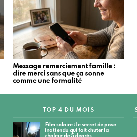
Message remerciement famille :
dire merci sans que ça sonne
comme une formalité
TOP 4 DU MOIS
Film solaire : le secret de pose
inattendu qui fait chuter la
chaleur de 5 degrés