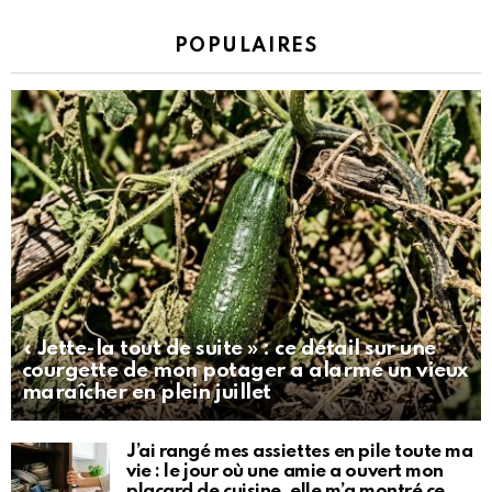
POPULAIRES
« Jette-la tout de suite » : ce détail sur une
courgette de mon potager a alarmé un vieux
maraîcher en plein juillet
J’ai rangé mes assiettes en pile toute ma
vie : le jour où une amie a ouvert mon
placard de cuisine, elle m’a montré ce