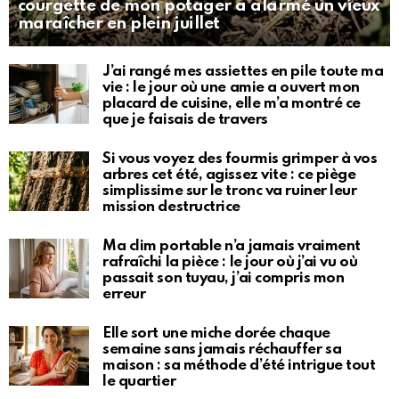
courgette de mon potager a alarmé un vieux
maraîcher en plein juillet
J’ai rangé mes assiettes en pile toute ma
vie : le jour où une amie a ouvert mon
placard de cuisine, elle m’a montré ce
que je faisais de travers
Si vous voyez des fourmis grimper à vos
arbres cet été, agissez vite : ce piège
simplissime sur le tronc va ruiner leur
mission destructrice
Ma clim portable n’a jamais vraiment
rafraîchi la pièce : le jour où j’ai vu où
passait son tuyau, j’ai compris mon
erreur
Elle sort une miche dorée chaque
semaine sans jamais réchauffer sa
maison : sa méthode d’été intrigue tout
le quartier