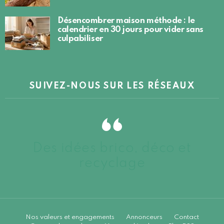
Désencombrer maison méthode : le
calendrier en 30 jours pour vider sans
culpabiliser
SUIVEZ-NOUS SUR LES RÉSEAUX
Des idées brico, déco et
recyclage
Nos valeurs et engagements
Annonceurs
Contact