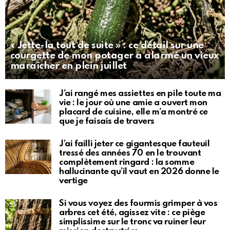
« Jette-la tout de suite » : ce détail sur une
courgette de mon potager a alarmé un vieux
maraîcher en plein juillet
J’ai rangé mes assiettes en pile toute ma
vie : le jour où une amie a ouvert mon
placard de cuisine, elle m’a montré ce
que je faisais de travers
J’ai failli jeter ce gigantesque fauteuil
tressé des années 70 en le trouvant
complètement ringard : la somme
hallucinante qu’il vaut en 2026 donne le
vertige
Si vous voyez des fourmis grimper à vos
arbres cet été, agissez vite : ce piège
simplissime sur le tronc va ruiner leur