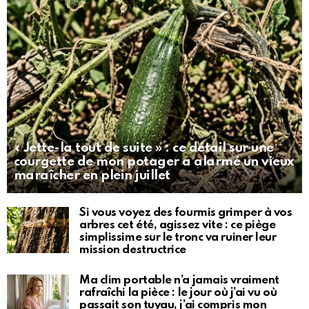
« Jette-la tout de suite » : ce détail sur une
courgette de mon potager a alarmé un vieux
maraîcher en plein juillet
Si vous voyez des fourmis grimper à vos
arbres cet été, agissez vite : ce piège
simplissime sur le tronc va ruiner leur
mission destructrice
Ma clim portable n’a jamais vraiment
rafraîchi la pièce : le jour où j’ai vu où
passait son tuyau, j’ai compris mon