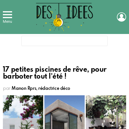
L
Menu
Search
for:
17 petites piscines de rêve, pour
barboter tout l’été !
par
Manon Rprs, rédactrice déco