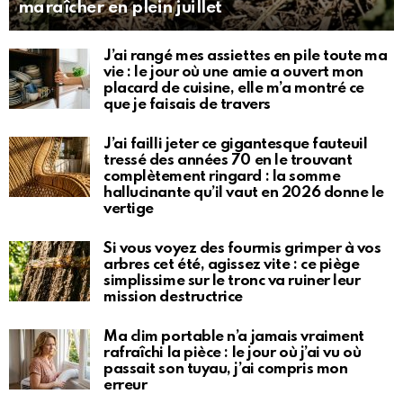
maraîcher en plein juillet
J’ai rangé mes assiettes en pile toute ma
vie : le jour où une amie a ouvert mon
placard de cuisine, elle m’a montré ce
que je faisais de travers
J’ai failli jeter ce gigantesque fauteuil
tressé des années 70 en le trouvant
complètement ringard : la somme
hallucinante qu’il vaut en 2026 donne le
vertige
Si vous voyez des fourmis grimper à vos
arbres cet été, agissez vite : ce piège
simplissime sur le tronc va ruiner leur
mission destructrice
Ma clim portable n’a jamais vraiment
rafraîchi la pièce : le jour où j’ai vu où
passait son tuyau, j’ai compris mon
erreur